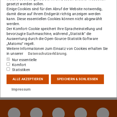
einem Jahresbericht einen Einblick über die
gesetzt werden sollen.
Einige Cookies sind für den Abruf der Website notwendig,
Personalratsarbeit in 2020 zu geben.
damit diese auf Ihrem Endgerät richtig anzeigen werden
kann. Diese essentiellen Cookies können nicht abgewählt
Den Jahresbericht können Sie
hier
(PDF-Datei)
(wird in neuem Tab g
nachlesen.
werden.
Der Komfort-Cookie speichert Ihre Spracheinstellung und
bevorzugte Suchmaschine, während „Statistik“ die
Auswertung durch die Open-Source-Statistik-Software
„Matomo“ regelt.
KONTAKT
Weitere Informationen zum Einsatz von Cookies erhalten Sie
in unserer
Datenschutzerklärung
.
Nur essentielle
Komfort
Statistiken
ALLE AKZEPTIEREN
SPEICHERN & SCHLIESSEN
Impressum