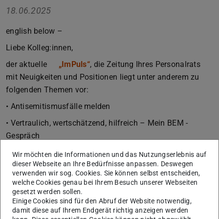
18.06.2025
english below –
Liebe Kolleg:innen,
der aktuelle
„ImPuls“
(PDF-Datei)
(wird in neuem Tab geöffnet)
, die Zeitung Ihres Personalrats
mit Neuigkeiten und Positionen liegt unter anderem zu
folgenden Themen vor:
• Antisemitismusfälle melden
• Vertraulich, wertschätzend, hilfreich – Mein BEM -
Gespräch
• Es wird heiß
Wir möchten die Informationen und das Nutzungserlebnis auf
dieser Webseite an Ihre Bedürfnisse anpassen. Deswegen
Save the Date: Personalversammlung am 08. Juli 2025
verwenden wir sog. Cookies. Sie können selbst entscheiden,
zum Thema NO-CUTS- Keine Kürzungen bei der
welche Cookies genau bei Ihrem Besuch unserer Webseiten
gesetzt werden sollen.
Wissenschaft an den Hochschulen um 11:00 Uhr,
Einige Cookies sind für den Abruf der Website notwendig,
Stadtmitte; Ort wird noch bekanntgegeben
damit diese auf Ihrem Endgerät richtig anzeigen werden